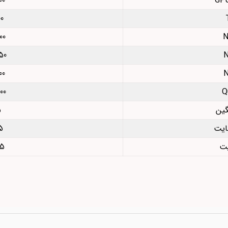
`13
`20
`25
0`37
`64
0`34
5
5
یت
75