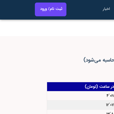
اخبار
ثبت نام/ ورود
حاسبه می‌شود)
 در ساعت (تومان)
025
075