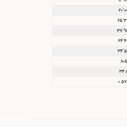
800
000
300
95
400
50
80
34.
0.5