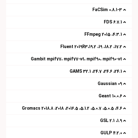
0.8.1-3 FaCSim
6.7.1 FDS
4.3.1، 2015 FFmpeg
17.2، 18.2، 19، 19.2،Fluent 2019R3
Gambit mpif77، mpif77-vt، mpif90، mpif90-vt
24.1، 24.6، 24.7،‌ 32.1 GAMS
09 Gaussian
10.0.6 Geant
4.6، 5.0.5، 5.0.7، 5.1.2، 2016.5، 2018، 2018.8 Gromacs
1.9، 2.1 GSL
4.2.0 GULP