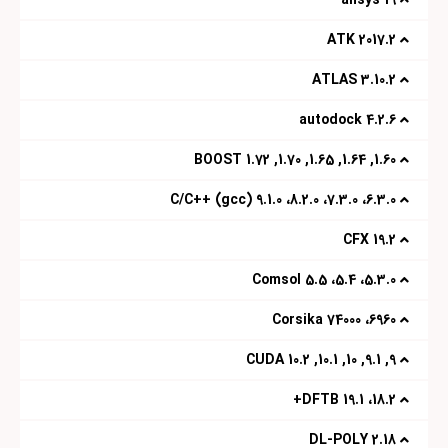
19 ansys
2017.2 ATK
3.10.2 ATLAS
4.2.6 autodock
1.60, 1.64, 1.65, 1.70, 1.72 BOOST
6.3.0، 7.3.0، 8.2.0، 9.1.0 C/C++ (gcc)
19.2 CFX
5.3.0، 5.4، 5.5 Comsol
6960، 74000 Corsika
9, 9.1, 10, 10.1, 10.2 CUDA
18.2، 19.1 DFTB+
2.18 DL-POLY