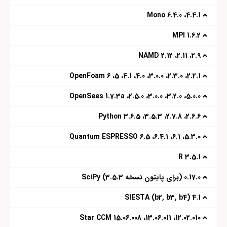
4.4.1، 6.4.0 Mono
1.6.2 MPI
2.9،‌ 2.11، 2.12 NAMD
2.2.1، 2.3.0، 3.0.0، 4.0، 4.1، 5، 6 OpenFoam
OpenSees 1.7.3a ،2.5.0 ،3.0.0 ،3.2.0 ،5.0.0
2.6.6، 2.7.8، 3.5.3،‌ 3.6.5 Python
5.3.0، 6.1، 6.4.1، 6.5 Quantum ESPRESSO
3.5.1 R
0.17.0 (برای پایتون نسخه 3.5.3) SciPy
4.1 (b2, b3, b4) SIESTA
12.02.010، 13.06.011، 15.06.008 Star CCM