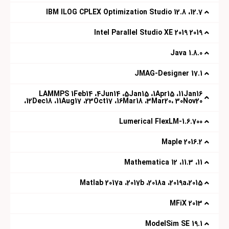
12.7، 12.8 IBM ILOG CPLEX Optimization Studio
2019 Intel Parallel Studio XE 2019
1.8.0 Java
17.1 JMAG-Designer
LAMMPS 1Feb14 ،4Jun14 ،5Jan15 ،1Apr15 ،11Jan16
،12Dec18 ،11Aug17 ،23Oct17 ،16Mar18 ،3Mar20، 30Nov20
Lumerical FlexLM-1.6.700
2016.2 Maple
11، 11.3، 12 Mathematica
2015،Matlab 2017a ،2017b ،2018a ،2019a
2013 MFiX
19.1 ModelSim SE