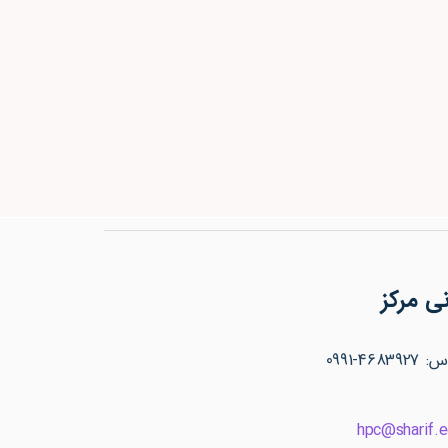
ی مرکز
46-0991
hpc@sharif.